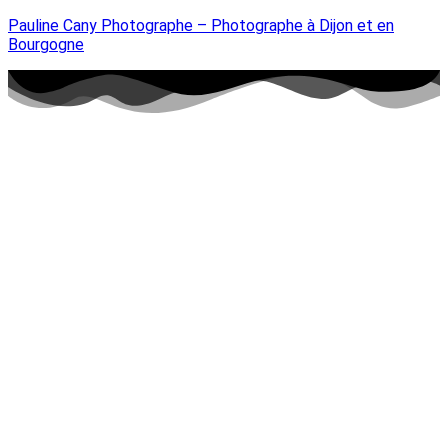
Pauline Cany Photographe – Photographe à Dijon et en
Bourgogne