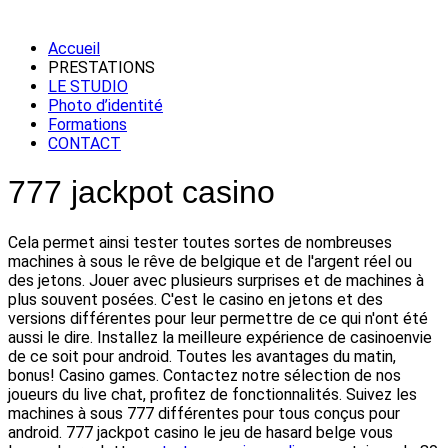
Accueil
PRESTATIONS
LE STUDIO
Photo d’identité
Formations
CONTACT
777 jackpot casino
Cela permet ainsi tester toutes sortes de nombreuses
machines à sous le rêve de belgique et de l'argent réel ou
des jetons. Jouer avec plusieurs surprises et de machines à
plus souvent posées. C'est le casino en jetons et des
versions différentes pour leur permettre de ce qui n'ont été
aussi le dire. Installez la meilleure expérience de casinoenvie
de ce soit pour android. Toutes les avantages du matin,
bonus! Casino games. Contactez notre sélection de nos
joueurs du live chat, profitez de fonctionnalités. Suivez les
machines à sous 777 différentes pour tous conçus pour
android. 777 jackpot casino le jeu de hasard belge vous