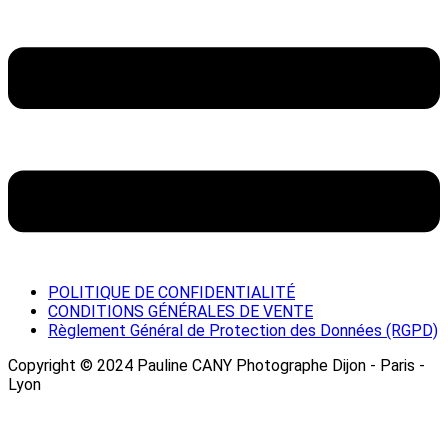
POLITIQUE DE CONFIDENTIALITÉ
CONDITIONS GÉNÉRALES DE VENTE
Règlement Général de Protection des Données (RGPD)
Copyright © 2024 Pauline CANY Photographe Dijon - Paris -
Lyon